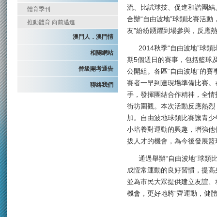
流、比試球技、促進和諧團結。
體育季刊
合辦“自由波地”球類比賽活動
推動體育 向前邁進
友”紛紛踴躍到場參與，反應
澳門人．澳門情
2014秋季“自由波地”球類比
相關網站
期5個週日的賽事，包括籃球
晉級開考通告
公開組。各區“自由波地”的
賽者一早到達現場準備比賽。
聯絡我們
手，發揮團結合作精神，全情
街坊圍觀。本次活動反應熱烈，
加。自由波地球類比賽讓青少
小培養對運動的興趣，增強他
拔人才的機會，為今後發展籃
通過舉辦“自由波地”球類比
成恆常運動的良好習慣，提高
並為市民大眾提供建立友誼、
機會，更好地將“齊運動，健