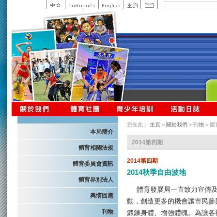
您在此：
主頁
>
關於我們
>
刊物
> 
本局簡介
2014第四期
體育相關法規
2014第四期
體育委員會資訊
2014秋季自由波地
體育界別法人
體育發展局一直致力宣傳及
輿情回應
動，創造更多的機會讓市民參
刊物
鍛鍊身體、增強體魄。為讓各