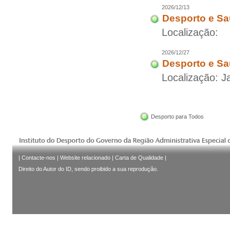
2026/12/13
Desporto e Sa
Localização:
2026/12/27
Desporto e Sa
Localização: 
Desporto para Todos
|
Contacte-nos
|
Website relacionado
|
Carta de Qualidade
|
Direito do Autor do ID, sendo proibido a sua reprodução.