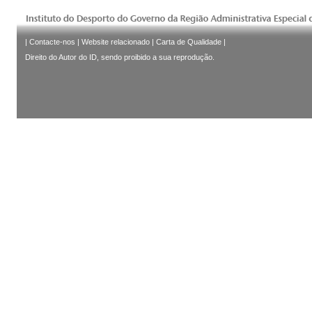
|
Contacte-nos
|
Website relacionado
|
Carta de Qualidade
|
Direito do Autor do ID, sendo proibido a sua reprodução.