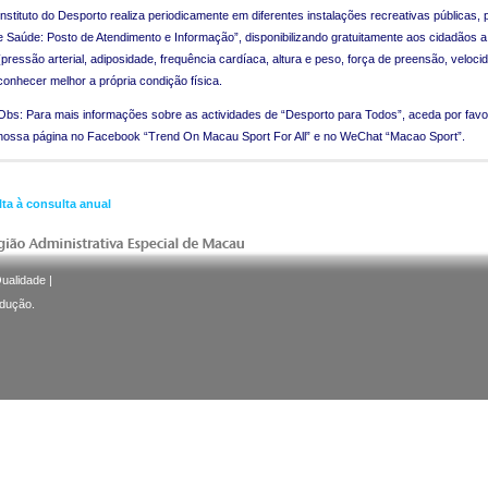
Instituto do Desporto realiza periodicamente em diferentes instalações recreativas públicas,
e Saúde: Posto de Atendimento e Informação”, disponibilizando gratuitamente aos cidadãos a
(pressão arterial, adiposidade, frequência cardíaca, altura e peso, força de preensão, veloci
conhecer melhor a própria condição física.
Obs: Para mais informações sobre as actividades de “Desporto para Todos”, aceda por favor 
nossa página no Facebook “Trend On Macau Sport For All” e no WeChat “Macao Sport”.
lta à consulta anual
Qualidade
|
odução.