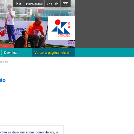
 Todos
ção
rtiva às diversas zonas comunitárias, o