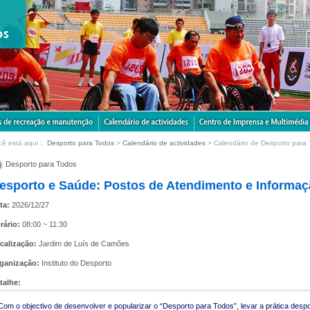
cê está aqui：
Desporto para Todos
>
Calendário de actividades
> Calendário de Desporto para
Desporto para Todos
esporto e Saúde: Postos de Atendimento e Informa
ta:
2026/12/27
rário:
08:00 ~ 11:30
calização:
Jardim de Luís de Camões
ganização:
Instituto do Desporto
talhe:
Com o objectivo de desenvolver e popularizar o “Desporto para Todos”, levar a prática despo