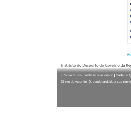
Vo
|
Contacte-nos
|
Website relacionado
|
Carta de 
Direito do Autor do ID, sendo proibido a sua repr