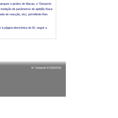
 parques e jardins de Macau, o “Desporto
 medição de parâmetros de aptidão física
dade de reacção, etc), permitindo-lhes
à página electrónica do ID, seguir a
N° Visitante:572064530