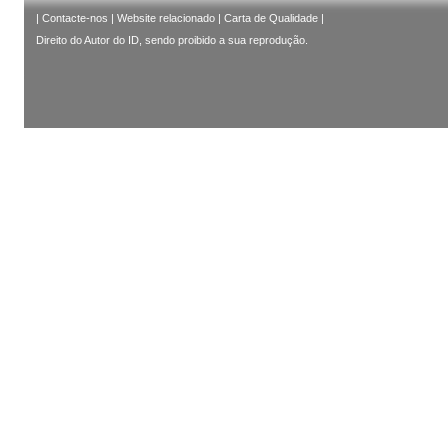
|
Contacte-nos
|
Website relacionado
|
Carta de Qualidade
|
Direito do Autor do ID, sendo proibido a sua reprodução.