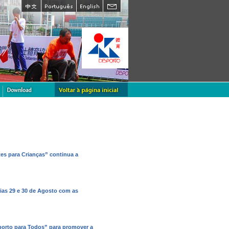
rtes para Crianças” continua a
dias 29 e 30 de Agosto com as
porto para Todos” para promover a