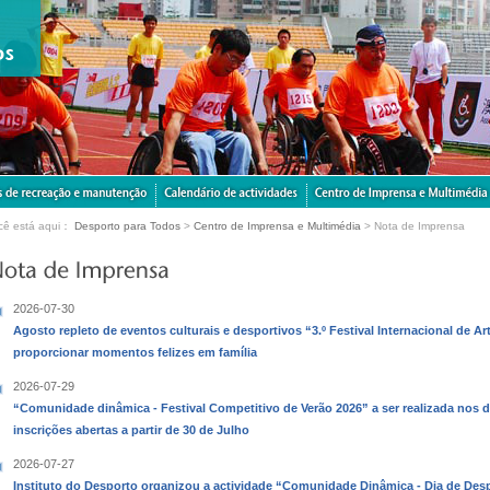
cê está aqui：
Desporto para Todos
>
Centro de Imprensa e Multimédia
> Nota de Imprensa
2026-07-30
Agosto repleto de eventos culturais e desportivos “3.º Festival Internacional de A
proporcionar momentos felizes em família
2026-07-29
“Comunidade dinâmica - Festival Competitivo de Verão 2026” a ser realizada nos 
inscrições abertas a partir de 30 de Julho
2026-07-27
Instituto do Desporto organizou a actividade “Comunidade Dinâmica - Dia de Des