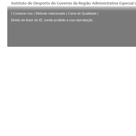
|
Contacte-nos
|
Website relacionado
|
Carta de Qualidade
|
Direito do Autor do ID, sendo proibido a sua reprodução.