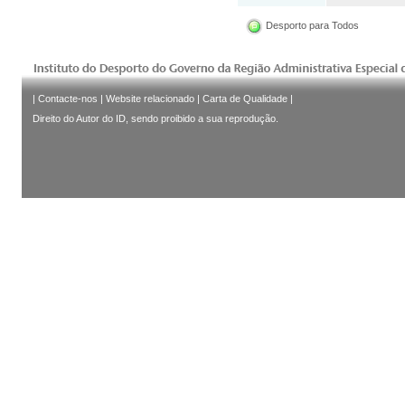
Desporto para Todos
|
Contacte-nos
|
Website relacionado
|
Carta de Qualidade
|
Direito do Autor do ID, sendo proibido a sua reprodução.