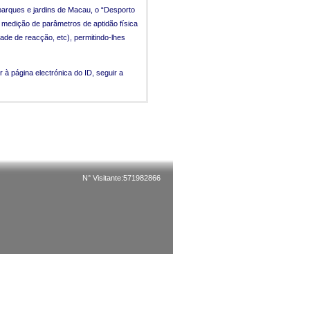
 parques e jardins de Macau, o “Desporto
 medição de parâmetros de aptidão física
dade de reacção, etc), permitindo-lhes
à página electrónica do ID, seguir a
N° Visitante:571982866