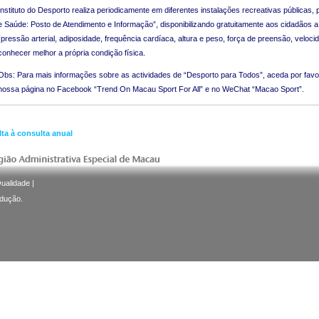
Instituto do Desporto realiza periodicamente em diferentes instalações recreativas públicas,
e Saúde: Posto de Atendimento e Informação”, disponibilizando gratuitamente aos cidadãos a
(pressão arterial, adiposidade, frequência cardíaca, altura e peso, força de preensão, veloci
conhecer melhor a própria condição física.
Obs: Para mais informações sobre as actividades de “Desporto para Todos”, aceda por favor 
nossa página no Facebook “Trend On Macau Sport For All” e no WeChat “Macao Sport”.
lta à consulta anual
Qualidade
|
odução.