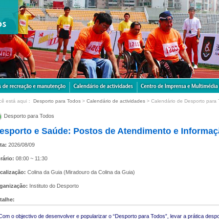
cê está aqui：
Desporto para Todos
>
Calendário de actividades
> Calendário de Desporto para
Desporto para Todos
esporto e Saúde: Postos de Atendimento e Informa
ta:
2026/08/09
rário:
08:00 ~ 11:30
calização:
Colina da Guia (Miradouro da Colina da Guia)
ganização:
Instituto do Desporto
talhe:
Com o objectivo de desenvolver e popularizar o “Desporto para Todos”, levar a prática despo