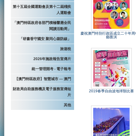
第十五屆全國運動會及第十二屆殘疾
人運動會
「澳門特區政府各部門積極響應全民
閱讀活動周」
慶祝澳門特別行政區成立二十年周
藝匯演
「研書香守國安 聚同心築防線」
旅遊稅
2026年施政報告宣傳片
統一管理開考 - 電子報考
【澳門特區政府】智慧城市 — 澳門
財政局自助服務機及電子服務宣傳短
2019春季自由波地球類比賽
片
其他