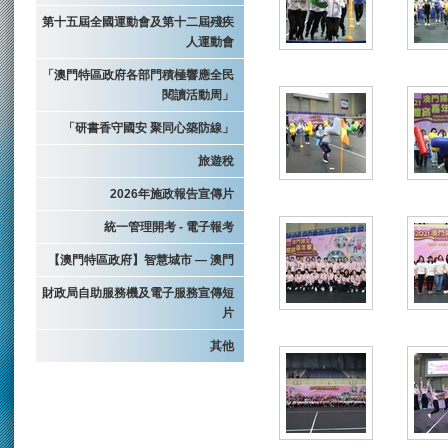
第十五屆全國運動會及第十二屆殘疾
人運動會
「澳門特區政府各部門積極響應全民
閱讀活動周」
「研書香守國安 聚同心築防線」
旅遊稅
2026年施政報告宣傳片
統一管理開考 - 電子報考
【澳門特區政府】智慧城市 — 澳門
財政局自助服務機及電子服務宣傳短
片
其他