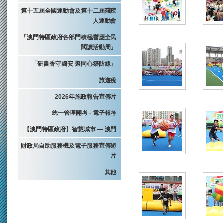
第十五屆全國運動會及第十二屆殘疾
人運動會
「澳門特區政府各部門積極響應全民
閱讀活動周」
「研書香守國安 聚同心築防線」
旅遊稅
2026年施政報告宣傳片
統一管理開考 - 電子報考
【澳門特區政府】智慧城市 — 澳門
財政局自助服務機及電子服務宣傳短
片
其他