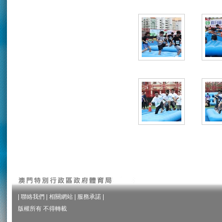
|
聯絡我們
|
相關網站
|
服務承諾
|
版權所有 不得轉載