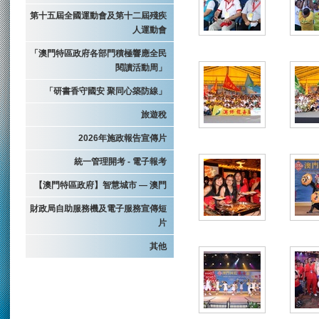
第十五屆全國運動會及第十二屆殘疾
人運動會
「澳門特區政府各部門積極響應全民
閱讀活動周」
「研書香守國安 聚同心築防線」
旅遊稅
2026年施政報告宣傳片
統一管理開考 - 電子報考
【澳門特區政府】智慧城市 — 澳門
財政局自助服務機及電子服務宣傳短
片
其他