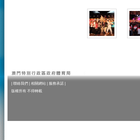
|
聯絡我們
|
相關網站
|
服務承諾
|
版權所有 不得轉載