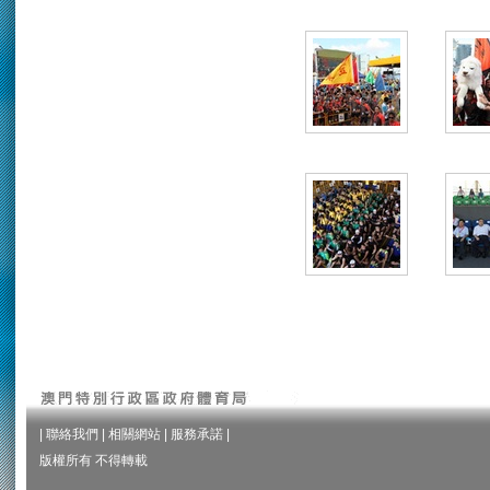
|
聯絡我們
|
相關網站
|
服務承諾
|
版權所有 不得轉載