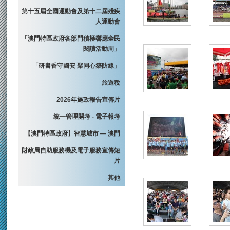
第十五屆全國運動會及第十二屆殘疾
人運動會
「澳門特區政府各部門積極響應全民
閱讀活動周」
「研書香守國安 聚同心築防線」
旅遊稅
2026年施政報告宣傳片
統一管理開考 - 電子報考
【澳門特區政府】智慧城市 — 澳門
財政局自助服務機及電子服務宣傳短
片
其他