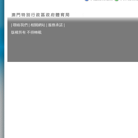
|
聯絡我們
|
相關網站
|
服務承諾
|
版權所有 不得轉載