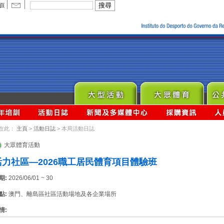
在此：
主頁
>
活動日誌
> 本局活動日誌
大眾體育活動
活力社區—2026職工居民體育項目體驗班
期:
2026/06/01 ~ 30
點:
澳門、離島區社區活動場地及各企業場所
情: