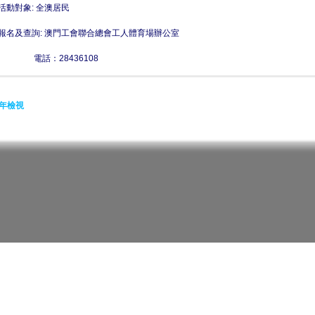
活動對象: 全澳居民
報名及查詢: 澳門工會聯合總會工人體育場辦公室
電話：28436108
年檢視