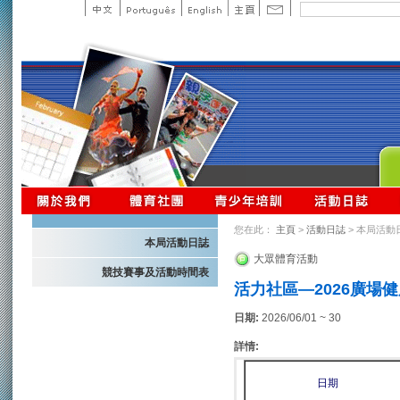
您在此：
主頁
>
活動日誌
> 本局活動
本局活動日誌
大眾體育活動
競技賽事及活動時間表
活力社區—2026廣場
日期:
2026/06/01 ~ 30
詳情:
日期