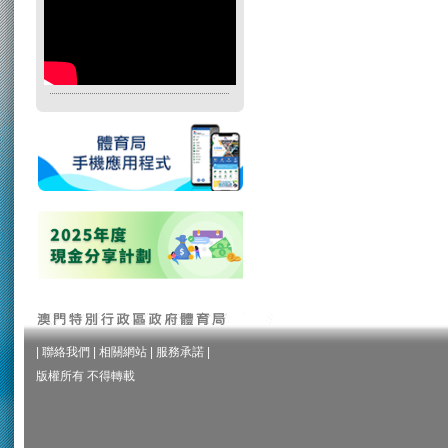
|
聯絡我們
|
相關網站
|
服務承諾
|
版權所有 不得轉載