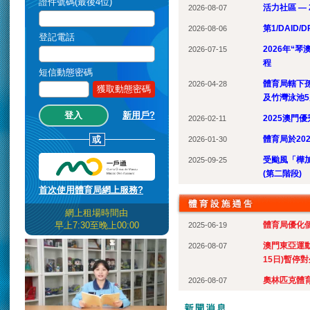
證件號碼(最後4位)
活力社區 — 
2026-08-07
第1/DAID/
2026-08-06
登記電話
2026年“
2026-07-15
程
短信動態密碼
體育局轄下
2026-04-28
獲取動態密碼
及竹灣泳池
新用戶?
2025澳門
2026-02-11
或
體育局於20
2026-01-30
受颱風「樺
2025-09-25
(第二階段)
首次使用體育局網上服務?
網上租場時間由
體育局優化
早上7:30至晚上00:00
2025-06-19
澳門東亞運動
2026-08-07
15日)暫停
奧林匹克體育
2026-08-07