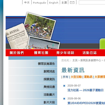
您在此：
主頁
>
新聞及多媒體中心
>
體育設施通告
新聞消息
|
所有
|
大型活動
|
運動易
|
大眾體
採購資訊
2026-08-07
輿情回應
活力社區 — 2026親子運動日
活動圖片
2026-08-06
影片片段
第1/DAID/DPED/2026號通知