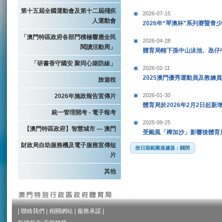
第十五屆全國運動會及第十二屆殘疾
2026-07-15
人運動會
2026年“琴澳杯”系列赛暨
「澳門特區政府各部門積極響應全民
2026-04-28
閱讀活動周」
體育局轄下孫中山泳池、氹仔
「研書香守國安 聚同心築防線」
2026-02-11
2025澳門優秀運動員及教練員
旅遊稅
2026-01-30
2026年施政報告宣傳片
體育局於2026年2月2日起
統一管理開考 - 電子報考
2025-09-25
【澳門特區政府】智慧城市 — 澳門
受颱風「樺加沙」影響後體育
財政局自助服務機及電子服務宣傳短
按日期範圍過濾器：關閉
片
其他
|
聯絡我們
|
相關網站
|
服務承諾
|