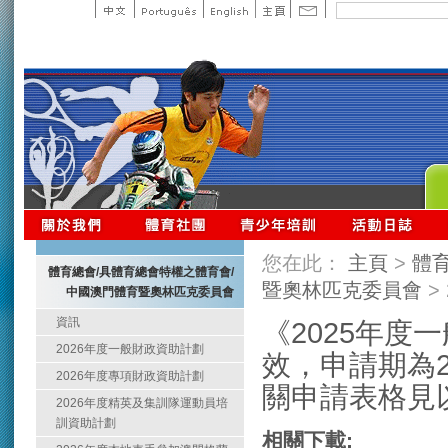
您在此：
主頁
>
體
體育總會/具體育總會特權之體育會/
暨奧林匹克委員會
>
中國澳門體育暨奧林匹克委員會
資訊
《2025年度
2026年度一般財政資助計劃
效，申請期為2
2026年度專項財政資助計劃
關申請表格見
2026年度精英及集訓隊運動員培
訓資助計劃
相關下載: