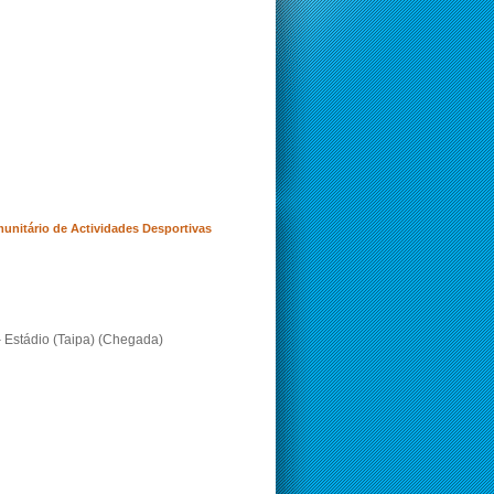
nitário de Actividades Desportivas
– Estádio (Taipa) (Chegada)