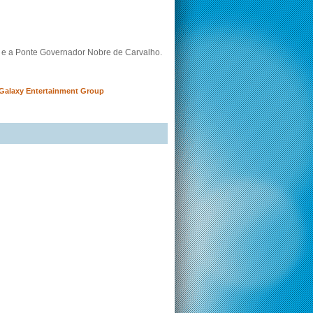
n e a Ponte Governador Nobre de Carvalho.
 Galaxy Entertainment Group