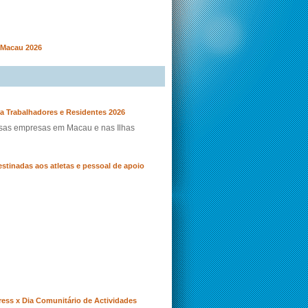
 Macau 2026
a Trabalhadores e Residentes 2026
ersas empresas em Macau e nas Ilhas
estinadas aos atletas e pessoal de apoio
ess x Dia Comunitário de Actividades