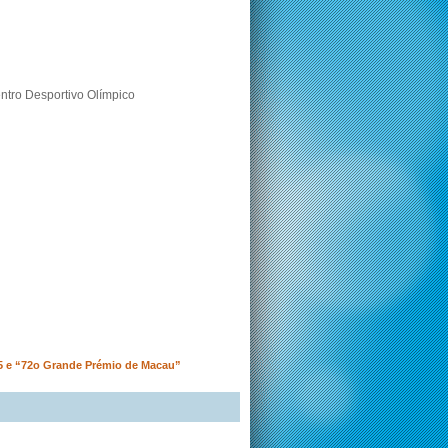
ntro Desportivo Olímpico
5 e “72o Grande Prémio de Macau”