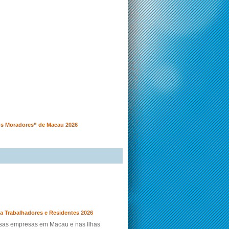
os Moradores” de Macau 2026
a Trabalhadores e Residentes 2026
ersas empresas em Macau e nas Ilhas