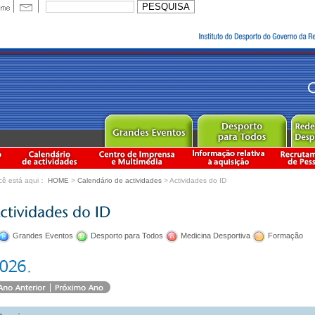
cê está aqui：
HOME
>
Calendário de actividades
> Actividades do ID
Grandes Eventos
Desporto para Todos
Medicina Desportiva
Formação