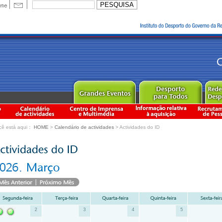
cê está aqui：
HOME
>
Calendário de actividades
> Actividades do ID
2
3
4
5