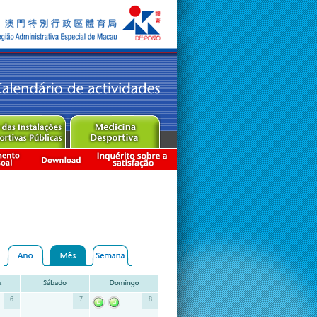
6
7
8