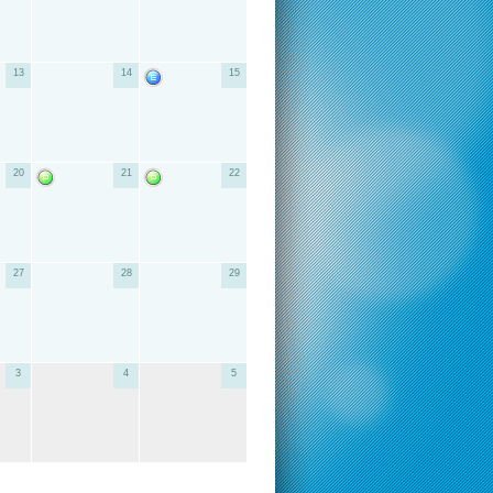
13
14
15
20
21
22
27
28
29
3
4
5