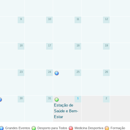
9
10
11
12
16
17
18
19
23
24
25
26
30
31
1
2
Estação de
Saúde e Bem-
Estar
Grandes Eventos
Desporto para Todos
Medicina Desportiva
Formação