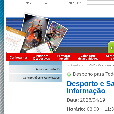
Você está aqui：
HOME
>
Calendário d
Actividades do ID
Desporto para Tod
Competições e Actividades
Desporto e S
Informação
Data:
2026/04/19
Horário:
08:00 ~ 11: