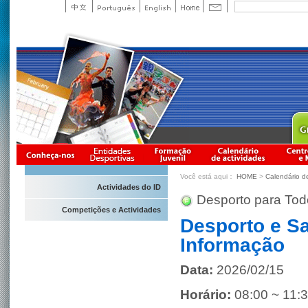
Você está aqui：
HOME
>
Calendário d
Actividades do ID
Desporto para Tod
Competições e Actividades
Desporto e S
Informação
Data:
2026/02/15
Horário:
08:00 ~ 11: