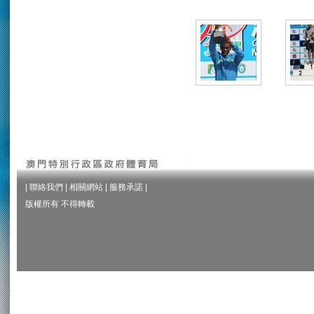
|
聯絡我們
|
相關網站
|
服務承諾
|
版權所有 不得轉載