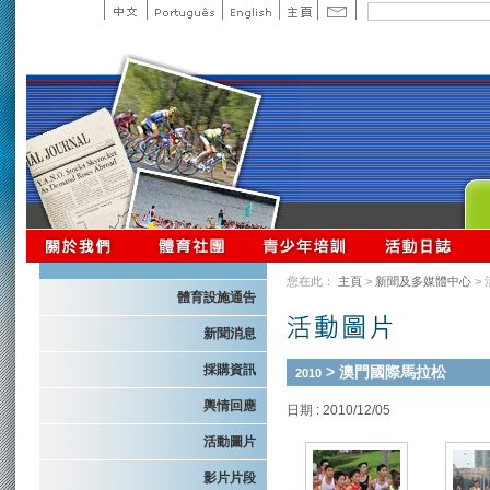
您在此：
主頁
>
新聞及多媒體中心
>
體育設施通告
新聞消息
採購資訊
> 澳門國際馬拉松
2010
輿情回應
日期 : 2010/12/05
活動圖片
影片片段