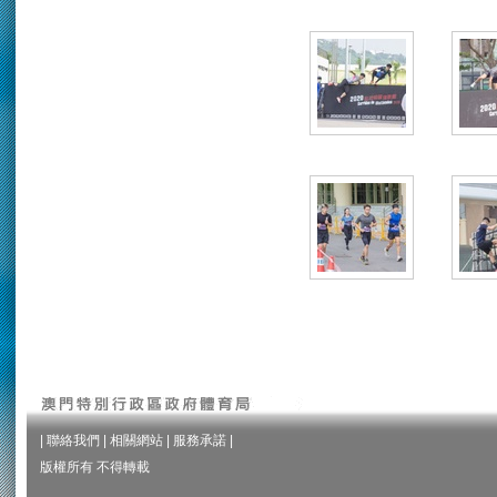
|
聯絡我們
|
相關網站
|
服務承諾
|
版權所有 不得轉載