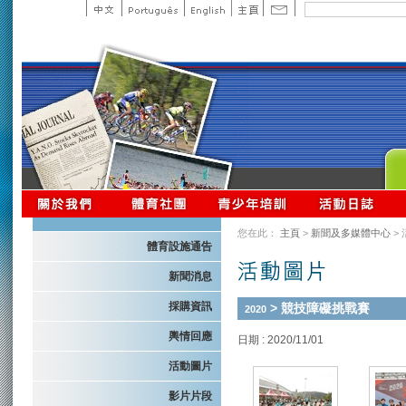
您在此：
主頁
>
新聞及多媒體中心
>
體育設施通告
新聞消息
採購資訊
> 競技障礙挑戰賽
2020
輿情回應
日期 : 2020/11/01
活動圖片
影片片段