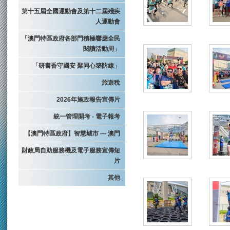
第十五屆全國運動會及第十二屆殘疾
人運動會
「澳門特區政府各部門積極響應全民
閱讀活動周」
「研書香守國安 聚同心築防線」
旅遊稅
2026年施政報告宣傳片
統一管理開考 - 電子報考
【澳門特區政府】智慧城市 — 澳門
財政局自助服務機及電子服務宣傳短
片
其他