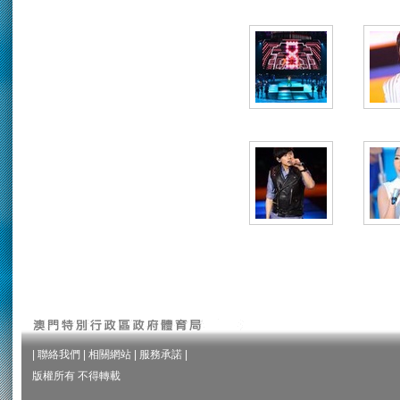
|
聯絡我們
|
相關網站
|
服務承諾
|
版權所有 不得轉載