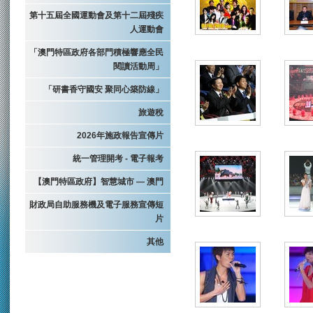
第十五屆全國運動會及第十二屆殘疾
人運動會
「澳門特區政府各部門積極響應全民
閱讀活動周」
「研書香守國安 聚同心築防線」
旅遊稅
2026年施政報告宣傳片
統一管理開考 - 電子報考
【澳門特區政府】智慧城市 — 澳門
財政局自助服務機及電子服務宣傳短
片
其他