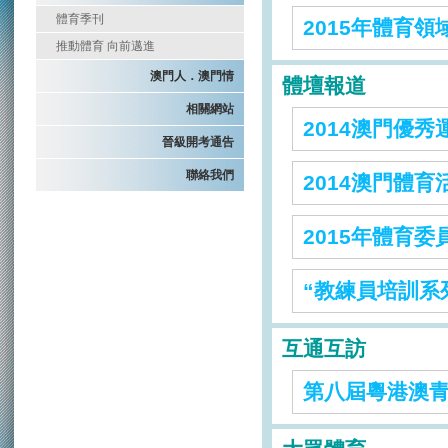
體育季刊
2015年體育
推動體育 向前邁進
澳門人．澳門情
體壇報道
相關網站
2014澳門優
晉級開考通告
聯絡我們
2014澳門體
2015年體育
“教練員培訓系
互通互訪
第八屆粵港澳