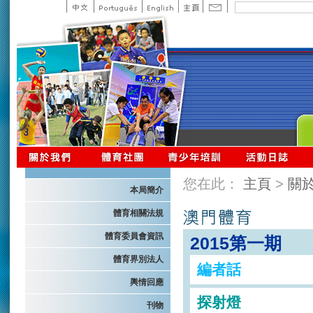
您在此：
主頁
>
關
本局簡介
體育相關法規
體育委員會資訊
2015第一期
體育界別法人
編者話
輿情回應
探射燈
刊物