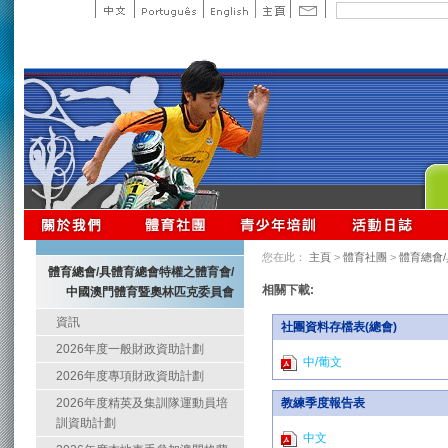
您在此：
主頁
>
體育社團
>
體育總會
體育總會/具體育總會特權之體育會/
相關下載:
中國澳門體育暨奧林匹克委員會
資訊
社團資料存檔表(總會)
2026年度一般財政資助計劃
中/葡文
2026年度專項財政資助計劃
2026年度精英及集訓隊運動員培
教練季度報告表
訓資助計劃
中文