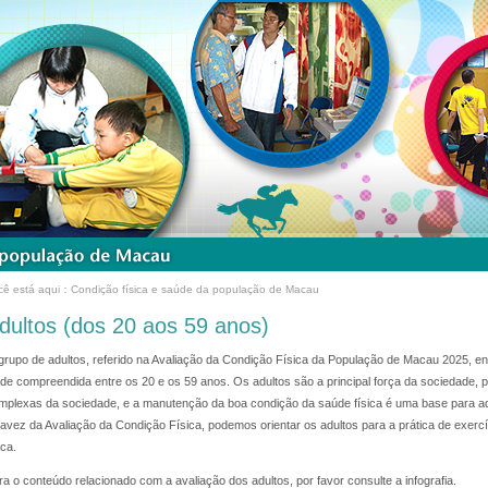
cê está aqui：Condição física e saúde da população de Macau
dultos (dos 20 aos 59 anos)
grupo de adultos, referido na Avaliação da Condição Física da População de Macau 2025, 
ade compreendida entre os 20 e os 59 anos. Os adultos são a principal força da sociedade,
mplexas da sociedade, e a manutenção da boa condição da saúde física é uma base para ad
ravez da Avaliação da Condição Física, podemos orientar os adultos para a prática de exerc
ica.
ra o conteúdo relacionado com a avaliação dos adultos, por favor consulte a infografia.