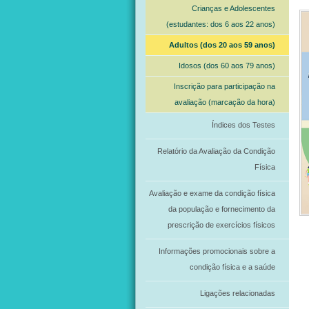
Crianças e Adolescentes
(estudantes: dos 6 aos 22 anos)
Adultos (dos 20 aos 59 anos)
Idosos (dos 60 aos 79 anos)
Inscrição para participação na
avaliação (marcação da hora)
Índices dos Testes
Relatório da Avaliação da Condição
Física
Avaliação e exame da condição física
da população e fornecimento da
prescrição de exercícios físicos
Informações promocionais sobre a
condição física e a saúde
Ligações relacionadas