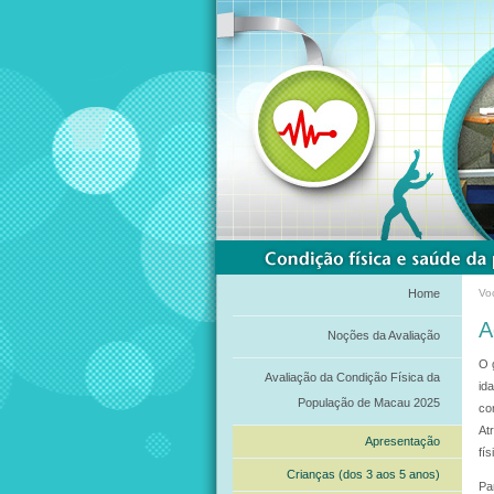
Home
Vo
A
Noções da Avaliação
O 
Avaliação da Condição Física da
id
População de Macau 2025
co
At
Apresentação
fís
Crianças (dos 3 aos 5 anos)
Pa