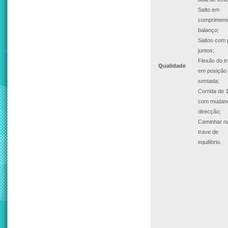
Salto em
compriment
balanço;
Saltos com
juntos;
Flexão do t
Qualidade
em posição
sentada;
Corrida de 
com mudan
direcção;
Caminhar n
trave de
equilíbrio.