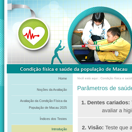
Home
Você está aqui：Condição física e saú
Parâmetros de saúd
Noções da Avaliação
Avaliação da Condição Física da
1.
Dentes cariados:
População de Macau 2025
avaliar a hig
Índices dos Testes
2.
Visão:
Teste que a
Introdução