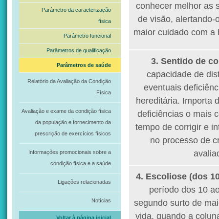
conhecer melhor as 
Parâmetro da caracterização
de visão, alertando-
física
maior cuidado com a 
Parâmetro funcional
Parâmetros de qualificação
3.
Sentido de co
Parâmetros de saúde
capacidade de dist
Relatório da Avaliação da Condição
eventuais deficiên
Física
hereditária. Importa 
Avaliação e exame da condição física
deficiências o mais 
da população e fornecimento da
tempo de corrigir e in
prescrição de exercícios físicos
no processo de c
avalia
Informações promocionais sobre a
condição física e a saúde
4. Escoliose (dos 1
Ligações relacionadas
período dos 10 a
Notícias
segundo surto de mai
vida, quando a colun
Voltar à página inicial