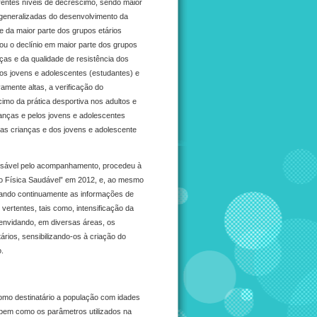
erentes níveis de decréscimo, sendo maior
 generalizadas do desenvolvimento da
e da maior parte dos grupos etários
lou o declínio em maior parte dos grupos
anças e da qualidade de resistência dos
os jovens e adolescentes (estudantes) e
amente altas, a verificação do
imo da prática desportiva nos adultos e
rianças e pelos jovens e adolescentes
 das crianças e dos jovens e adolescente
nsável pelo acompanhamento, procedeu à
o Física Saudável” em 2012, e, ao mesmo
gando continuamente as informações de
vertentes, tais como, intensificação da
 envidando, em diversas áreas, os
rios, sensibilizando-os à criação do
o.
omo destinatário a população com idades
 bem como os parâmetros utilizados na