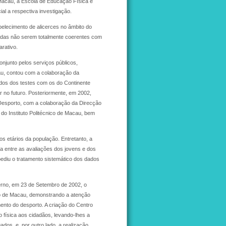
 Macau, a Escola de Educação Física e
al a respectiva investigação.
elecimento de alicerces no âmbito do
sadas não serem totalmente coerentes com
rativo.
njunto pelos serviços públicos,
cau, contou com a colaboração da
dos dos testes com os do Continente
r no futuro. Posteriormente, em 2002,
o Desporto, com a colaboração da Direcção
do Instituto Politécnico de Macau, bem
s etários da população. Entretanto, a
da entre as avaliações dos jovens e dos
pediu o tratamento sistemático dos dados
erno, em 23 de Setembro de 2002, o
ção de Macau, demonstrando a atenção
ento do desporto. A criação do Centro
 física aos cidadãos, levando-lhes a
dos, e, por outro lado, a realização