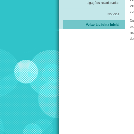
Ligações relacionadas
pe
co
Notícias
De
Voltar à página inicial
ex
re
do