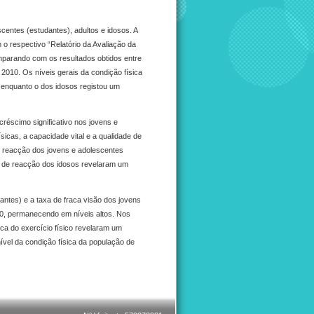
scentes (estudantes), adultos e idosos. A
o respectivo “Relatório da Avaliação da
mparando com os resultados obtidos entre
 2010. Os níveis gerais da condição física
 enquanto o dos idosos registou um
réscimo significativo nos jovens e
sicas, a capacidade vital e a qualidade de
e reacção dos jovens e adolescentes
de de reacção dos idosos revelaram um
antes) e a taxa de fraca visão dos jovens
010, permanecendo em níveis altos. Nos
tica do exercício físico revelaram um
vel da condição física da população de