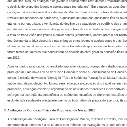
dos adultos. Mas, as crianças e os jovens e adolescentes (estudantes) revelaram dif
o declínio do grupo dos jovens e adolescentes (estudantes). Em síntese, as questões
condição física e da saúde dos cidadãos de Macau foram, a saber: a taxa de obesidad
revelou uma tendência de acréscimo, a qualidade de força das qualidades físicas reve
etários, e por outro lado, a verificação do declínio da capacidade de equilíbrio das cri
estudantes mereceu a atenção das pessoas, a taxa da cárie dentária das crianças e d
a taxa de fraca visão dos jovens e adolescentes (estudantes) continuaram a ser relativ
decréscimo da prática desportiva nas crianças e nos jovens e adolescentes e o acrésc
idosos, o declínio do exercício físico e das actividades desportivas ao ar livre pelas c
foram talvez os factores que conduziram ao declínio do nível geral da condição física
em 2010.
Após os dados alcançados do resultado supramencionado, o grupo de trabalho respo
produção de uma nova edição de "Disco Compacto sobre a Sensibilização da Condiçã
tempo, à criação do website "Condição Física e Saúde da População de Macau" divul
saúde junto da população. No futuro, será reforçada a execução dos trabalhos em três 
promoção, educação escolar e organização de actividades recreativas e desportivas,
esforços na alteração da consciência de saúde dos cidadãos de diferentes escalões etá
estilo de vida saudável e o estabelecimento do bom hábito da prática do exercício físic
Avaliação da Condição Física da População de Macau 2015
A 3.ª Avaliação da Condição Física da População de Macau, realizada em 2015, teve c
compreendidas entre os 3 e os 69 anos e os métodos de avaliação, os grupos etários