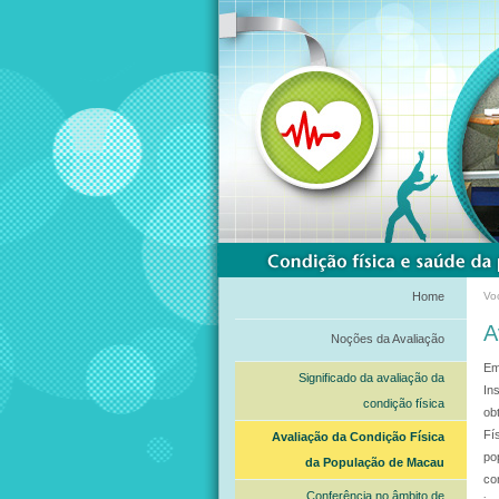
Home
Vo
A
Noções da Avaliação
Em
Significado da avaliação da
In
condição física
ob
Fí
Avaliação da Condição Física
po
da População de Macau
co
Conferência no âmbito de