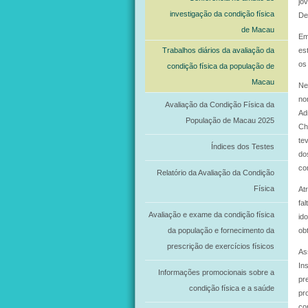
jo
investigação da condição física
De
de Macau
Em
Trabalhos diários da avaliação da
es
os
condição física da população de
Macau
Ne
no
Avaliação da Condição Física da
Ad
População de Macau 2025
Ch
te
Índices dos Testes
do
co
Relatório da Avaliação da Condição
Física
At
fa
Avaliação e exame da condição física
id
da população e fornecimento da
ob
prescrição de exercícios físicos
As
In
Informações promocionais sobre a
pr
condição física e a saúde
pr
co