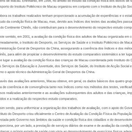
vens de Macau. Entretanto, em 1998, no âmbito do estudo da condição física dos idosos de
sporto do Instituto Politécnico de Macau organizou em conjunto com o Instituto de Acção Soci
bora os trabalhos realizados tenham proporcionado a acumulação de experiências e o estab
tudo da condição física de Macau, mas, devido aos índices dos testes das avaliações pas
 do Continente Chinês, não contribuíram para o desenvolvimento do respectivo estudo compa
ste sentido, em 2001, a avaliação da condição física dos adultos de Macau organizada em co
meadamente, o Instituto do Desporto, os Serviços de Saúde e o Instituto Politécnico de Ma
ministração Geral de Desportos da China, assegurando a coerência dos índices e dos méto
inês, para além de propiciar o desenvolvimento do estudo comparativo sistemático a ter luga
ve lugar a avaliação da condição física das crianças de Macau coordenada pelo Instituto d
s Serviços da Educação e Juventude, dos Serviços de Saúde, do Instituto de Acção Social e 
mo o apoio técnico da Administração Geral de Desportos da China.
ravés das avaliações anteriores, Macau obteve, em geral, os dados básicos dos quatro grupo
lta de coerência e de convergência tanto nos índices como nos métodos dos testes, verifica
osos realizadas anteriormente e as avaliações subsequentes dos adultos e das crianças, im
tidos e a realização do respectivo estudo comparativo.
sim sendo, para uniformizar a organização dos trabalhos de avaliação, com o apoio do Gov
stituto do Desporto criou oficialmente o Centro de Avaliação da Condição Física da Popula
estada pelo Governo nos âmbitos da saúde e condição física dos cidadãos e do desenvolvim
oporciona, por um lado, a prestação de serviços diários de exame e de avaliação da condição
nhecer o próprio estado de saúde com vista ao desenvolvimento de exercícios físicos adequa