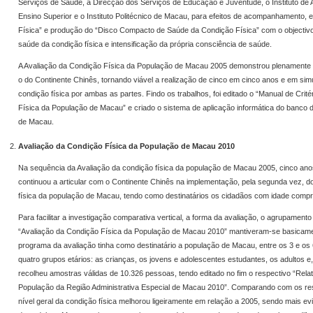
Serviços de Saúde, a Direcção dos Serviços de Educação e Juventude, o Instituto de 
Ensino Superior e o Instituto Politécnico de Macau, para efeitos de acompanhamento,
Física” e produção do “Disco Compacto de Saúde da Condição Física” com o objectiv
saúde da condição física e intensificação da própria consciência de saúde.
A Avaliação da Condição Física da População de Macau 2005 demonstrou plenamente
o do Continente Chinês, tornando viável a realização de cinco em cinco anos e em sim
condição física por ambas as partes. Findo os trabalhos, foi editado o “Manual de Crit
Física da População de Macau” e criado o sistema de aplicação informática do banco 
de Macau.
Avaliação da Condição Física da População de Macau 2010
Na sequência da Avaliação da condição física da população de Macau 2005, cinco ano
continuou a articular com o Continente Chinês na implementação, pela segunda vez, d
física da população de Macau, tendo como destinatários os cidadãos com idade compr
Para facilitar a investigação comparativa vertical, a forma da avaliação, o agrupamento 
“Avaliação da Condição Física da População de Macau 2010” mantiveram-se basicame
programa da avaliação tinha como destinatário a população de Macau, entre os 3 e os 
quatro grupos etários: as crianças, os jovens e adolescentes estudantes, os adultos e,
recolheu amostras válidas de 10.326 pessoas, tendo editado no fim o respectivo “Rela
População da Região Administrativa Especial de Macau 2010”. Comparando com os resu
nível geral da condição física melhorou ligeiramente em relação a 2005, sendo mais ev