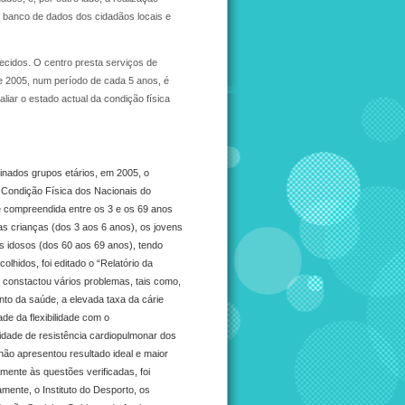
o banco de dados dos cidadãos locais e
ecidos. O centro presta serviços de
 de 2005, num período de cada 5 anos, é
iar o estado actual da condição física
inados grupos etários, em 2005, o
a Condição Física dos Nacionais do
e compreendida entre os 3 e os 69 anos
s crianças (dos 3 aos 6 anos), os jovens
s idosos (dos 60 aos 69 anos), tendo
olhidos, foi editado o “Relatório da
 constactou vários problemas, tais como,
nto da saúde, a elevada taxa da cárie
ade da flexibilidade com o
idade de resistência cardiopulmonar dos
não apresentou resultado ideal e maior
mente às questões verificadas, foi
mente, o Instituto do Desporto, os