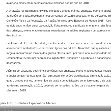
avaliação mantiveram-se basicamente idênticos aos do ano de 2010.
A avaliação foi, igualmente, dividida em quatro grupos etários: crianças, jovens e adole
avaliação em causa recolheu amostras válidas de 10235 pessoas, tendo editado no fim 
Condição Física da População da Região Administrativa Especial de Macau 2015”. Co
os dois anos, o nível geral da condição física melhorou significativamente em relação a
das crianças, jovens e adolescentes (estudantes) e adultos registaram um acréscimo,
decréscimo.
Em termos de taxa de obesidade, revelou-se decréscimo nas crianças e nos idosos, ac
adolescentes (estudantes) e acréscimo ligeiro nos adultos. No âmbito das qualidades fí
força aumentaram na maioria dos grupos etários, mas, por outro lado, a capacidade d
(estudantes) revelou um decréscimo significativo, enquanto o equilíbrio e a capacida
decréscimo
Além disso, a taxa de ocorrência de cáries nas crianças, jovens e adolescentes (estud
e adolescentes (estudantes) não registaram alterações significativas em relação a 2
quatro grupos etários, tanto o nível da prática de actividades ao ar livre como o da prá
acréscimo em relação a 2010, podendo ser uma das razões para o aumento geral do ní
Macau em 2015