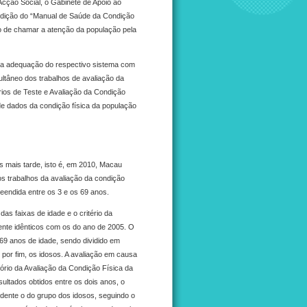
Acção Social, o Gabinete de Apoio ao
 edição do “Manual de Saúde da Condição
o de chamar a atenção da população pela
 a adequação do respectivo sistema com
ultâneo dos trabalhos de avaliação da
érios de Teste e Avaliação da Condição
de dados da condição física da população
s mais tarde, isto é, em 2010, Macau
os trabalhos da avaliação da condição
eendida entre os 3 e os 69 anos.
das faixas de idade e o critério da
nte idênticos com os do ano de 2005. O
69 anos de idade, sendo dividido em
 por fim, os idosos. A avaliação em causa
tório da Avaliação da Condição Física da
ltados obtidos entre os dois anos, o
idente o do grupo dos idosos, seguindo o