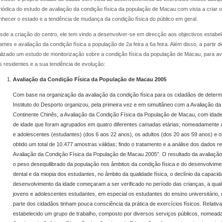
riódica do estudo de avaliação da condição física da população de Macau com vista a criar 
nhecer o estado e a tendência de mudança da condição física do público em geral.
sde a criação do centro, ele tem vindo a desenvolver-se em direcção aos objectivos estabel
ames e avaliação da condição física a população de 2a feira a 6a feira. Além disso, a partir
alizado um estudo de monitorização sobre a condição física da população de Macau, para aval
s residentes e a sua tendência de evolução:
Avaliação da Condição Física da População de Macau 2005
Com base na organização da avaliação da condição física para os cidadãos de determ
Instituto do Desporto organizou, pela primeira vez e em simultâneo com a Avaliação d
Continente Chinês, a Avaliação da Condição Física da População de Macau, com idad
de idade que foram agrupados em quatro diferentes camadas etárias, nomeadamente a
e adolescentes (estudantes) (dos 6 aos 22 anos), os adultos (dos 20 aos 59 anos) e o
obtido um total de 10.477 amostras válidas; findo o tratamento e a análise dos dados rec
Avaliação da Condição Física da População de Macau 2005”. O resultado da avaliação
o peso desequilibrado da população nos âmbitos da condição física e do desenvolvime
dental e da miopia dos estudantes, no âmbito da qualidade física, o declínio da capacid
desenvolvimento da idade começaram a ser verificado no período das crianças, a qual
jovens e adolescentes estudantes, em especial os estudantes do ensino universitário, 
parte dos cidadãos tinham pouca consciência da prática de exercícios físicos. Relativa
estabelecido um grupo de trabalho, composto por diversos serviços públicos, nomeada