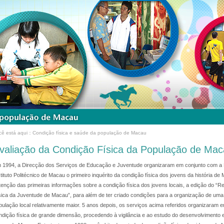
cê está aqui：Condição física e saúde da população de Macau
valiação da Condição Física da População de Ma
 1994, a Direcção dos Serviços de Educação e Juventude organizaram em conjunto com a 
stituto Politécnico de Macau o primeiro inquérito da condição física dos jovens da história de 
tenção das primeiras informações sobre a condição física dos jovens locais, a edição do “Re
sica da Juventude de Macau”, para além de ter criado condições para a organização de uma
pulação local relativamente maior. 5 anos depois, os serviços acima referidos organizaram
ndição física de grande dimensão, procedendo à vigilância e ao estudo do desenvolvimento 