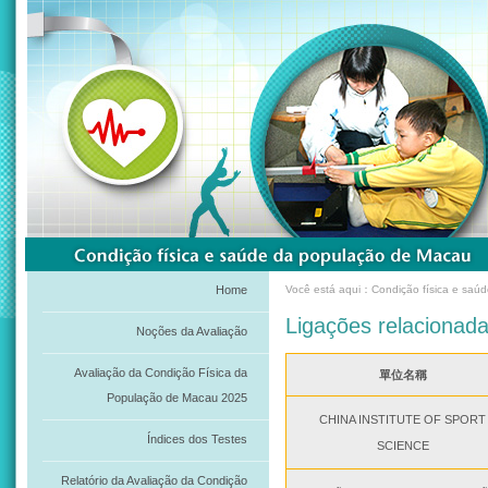
Home
Você está aqui：Condição física e saú
Ligações relacionad
Noções da Avaliação
Avaliação da Condição Física da
單位名稱
População de Macau 2025
CHINA INSTITUTE OF SPORT
Índices dos Testes
SCIENCE
Relatório da Avaliação da Condição