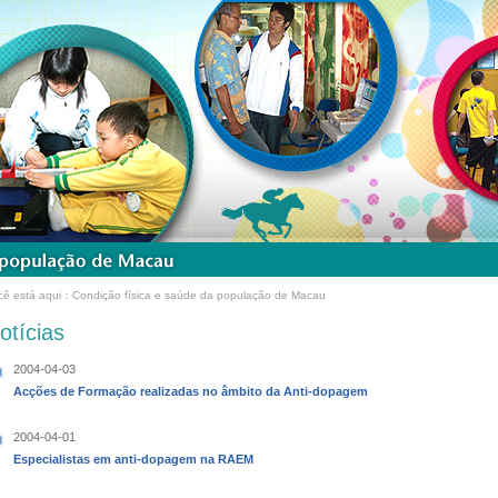
cê está aqui：Condição física e saúde da população de Macau
otícias
2004-04-03
Acções de Formação realizadas no âmbito da Anti-dopagem
2004-04-01
Especialistas em anti-dopagem na RAEM