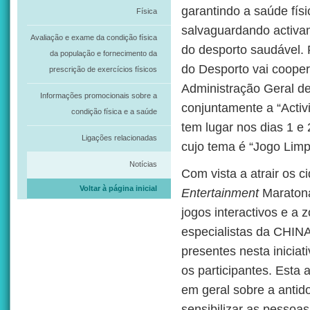
garantindo a saúde físi
Física
salvaguardando activa
Avaliação e exame da condição física
do desporto saudável. 
da população e fornecimento da
do Desporto vai coope
prescrição de exercícios físicos
Administração Geral d
Informações promocionais sobre a
conjuntamente a “Activ
condição física e a saúde
tem lugar nos dias 1 e
Ligações relacionadas
cujo tema é “Jogo Lim
Notícias
Com vista a atrair os c
Voltar à página inicial
Entertainment
Maratona
jogos interactivos e a 
especialistas da CHINA
presentes nesta inicia
os participantes. Esta
em geral sobre a antid
sensibilizar as pesso