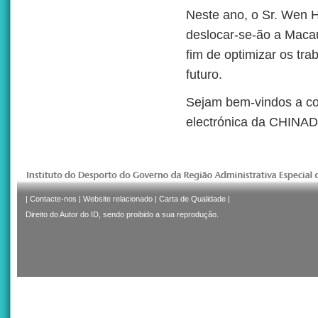
Neste ano, o Sr. Wen 
deslocar-se-ão a Maca
fim de optimizar os tr
futuro.
Sejam bem-vindos a co
electrónica da CHINA
|
Contacte-nos
|
Website relacionado
|
Carta de Qualidade
|
Direito do Autor do ID, sendo proibido a sua reprodução.