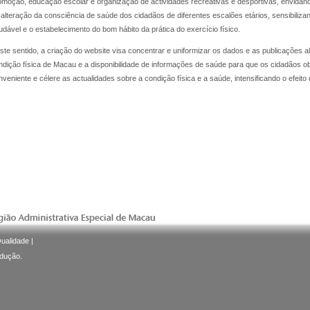
omoção, educação escolar e organização de actividades recreativas e desportivas, envidan
 alteração da consciência de saúde dos cidadãos de diferentes escalões etários, sensibilizan
udável e o estabelecimento do bom hábito da prática do exercício físico.
ste sentido, a criação do website visa concentrar e uniformizar os dados e as publicações a
ndição física de Macau e a disponibilidade de informações de saúde para que os cidadãos 
nveniente e célere as actualidades sobre a condição física e a saúde, intensificando o efeito 
Qualidade
|
odução.