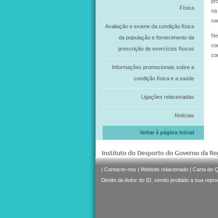
pr
Física
na
sa
Avaliação e exame da condição física
Ne
da população e fornecimento da
co
prescrição de exercícios físicos
co
Informações promocionais sobre a
condição física e a saúde
Ligações relacionadas
Notícias
Voltar à página inicial
|
Contacte-nos
|
Website relacionado
|
Carta de 
Direito do Autor do ID, sendo proibido a sua repr