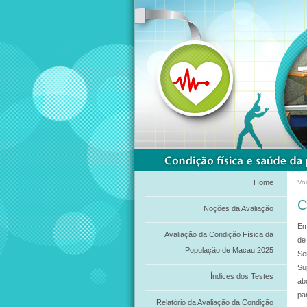
Home
Vo
C
Noções da Avaliação
Em
Avaliação da Condição Física da
de
População de Macau 2025
Se
Su
Índices dos Testes
ab
pa
Relatório da Avaliação da Condição