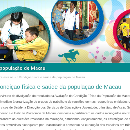
cê está aqui：Condição física e saúde da população de Macau
ondição física e saúde da população de Macau
 virtude da divulgação do resultado da Avaliação da Condição Física da População de Macau
 imediato à organização de grupos de trabalho e de reuniões com as respectivas entidades
rviços de Saúde, a Direcção dos Serviços de Educação e Juventude, o Instituto de Acção So
perior e o Instituto Politécnico de Macau, com vista a partilharem os dados alcançados no ref
ordarem as questões reveladas na avaliação, estudando, conjuntamente, as estratégias de
rtes envolvidas alcançaram por unanimidade o consenso na execução dos trabalhos em três v