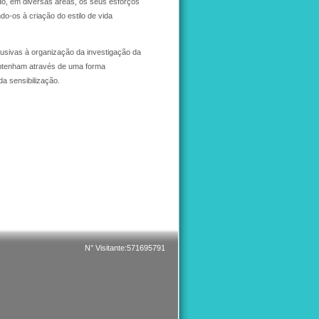
do, em diversas áreas, os seus esforços
do-os à criação do estilo de vida
lusivas à organização da investigação da
obtenham através de uma forma
da sensibilização.
N° Visitante:571695791