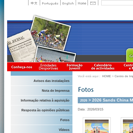
Você está aqui：
HOME
>
Centro de Im
Avisos das instalaçòes
Nota de Imprensa
> 2026 Sands China M
2026
Informação relativa à aquisição
Data : 2026/03/15
Resposta às opiniões públicas
Fotos
Vídeos