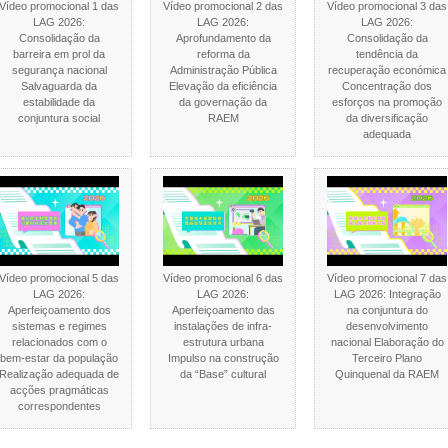
Vídeo promocional 1 das
Vídeo promocional 2 das
Vídeo promocional 3 das
LAG 2026:
LAG 2026:
LAG 2026:
Consolidação da
Aprofundamento da
Consolidação da
barreira em prol da
reforma da
tendência da
segurança nacional
Administração Pública
recuperação económica
Salvaguarda da
Elevação da eficiência
Concentração dos
estabilidade da
da governação da
esforços na promoção
conjuntura social
RAEM
da diversificação
adequada
Vídeo promocional 5 das
Vídeo promocional 6 das
Vídeo promocional 7 das
LAG 2026:
LAG 2026:
LAG 2026: Integração
Aperfeiçoamento dos
Aperfeiçoamento das
na conjuntura do
sistemas e regimes
instalações de infra-
desenvolvimento
relacionados com o
estrutura urbana
nacional Elaboração do
bem-estar da população
Impulso na construção
Terceiro Plano
Realização adequada de
da “Base” cultural
Quinquenal da RAEM
acções pragmáticas
correspondentes