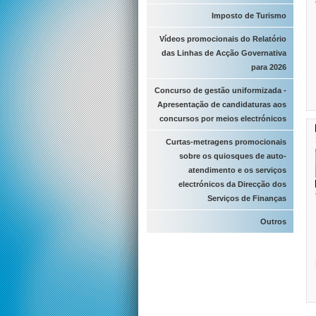
Imposto de Turismo
Vídeos promocionais do Relatório
das Linhas de Acção Governativa
para 2026
Concurso de gestão uniformizada -
Apresentação de candidaturas aos
concursos por meios electrónicos
Curtas-metragens promocionais
sobre os quiosques de auto-
atendimento e os serviços
electrónicos da Direcção dos
Serviços de Finanças
Outros