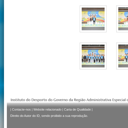
|
Contacte-nos
|
Website relacionado
|
Carta de Qualidade
|
Direito do Autor do ID, sendo proibido a sua reprodução.