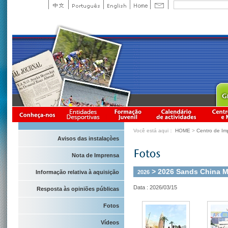
Você está aqui：
HOME
>
Centro de Im
Avisos das instalaçòes
Nota de Imprensa
> 2026 Sands China M
2026
Informação relativa à aquisição
Data : 2026/03/15
Resposta às opiniões públicas
Fotos
Vídeos