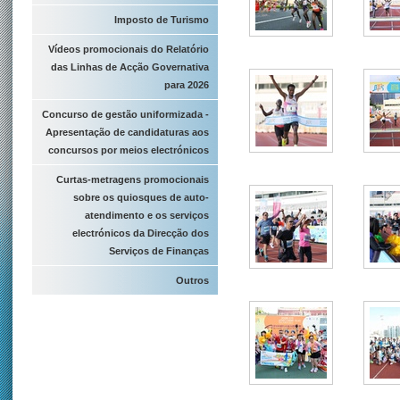
Imposto de Turismo
Vídeos promocionais do Relatório
das Linhas de Acção Governativa
para 2026
Concurso de gestão uniformizada -
Apresentação de candidaturas aos
concursos por meios electrónicos
Curtas-metragens promocionais
sobre os quiosques de auto-
atendimento e os serviços
electrónicos da Direcção dos
Serviços de Finanças
Outros