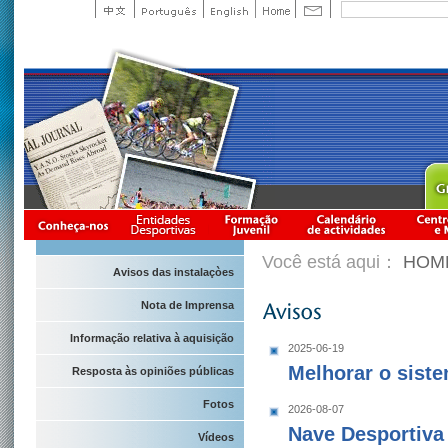
Você está aqui：
HOM
Avisos das instalaçòes
Nota de Imprensa
Informação relativa à aquisição
2025-06-19
Melhorar o sist
Resposta às opiniões públicas
Fotos
2026-08-07
Nave Desportiva
Vídeos