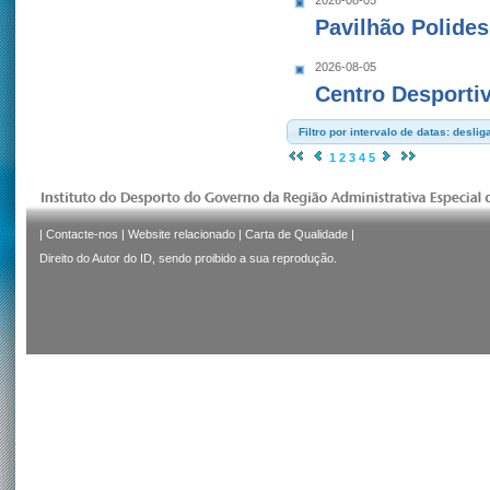
2026-08-05
Pavilhão Polides
2026-08-05
Centro Desportiv
Filtro por intervalo de datas: deslig
1
2
3
4
5
|
Contacte-nos
|
Website relacionado
|
Carta de Qualidade
|
Direito do Autor do ID, sendo proibido a sua reprodução.