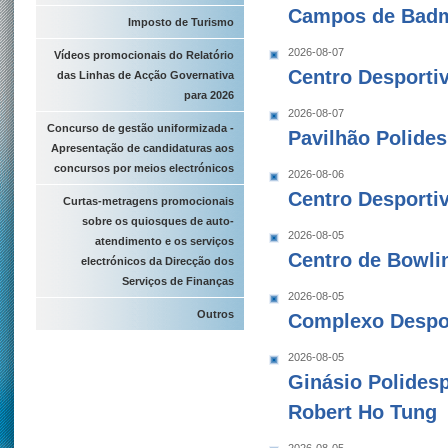
Campos de Badm
Imposto de Turismo
2026-08-07
Vídeos promocionais do Relatório
Centro Desporti
das Linhas de Acção Governativa
para 2026
2026-08-07
Concurso de gestão uniformizada -
Pavilhão Polides
Apresentação de candidaturas aos
concursos por meios electrónicos
2026-08-06
Centro Desporti
Curtas-metragens promocionais
sobre os quiosques de auto-
2026-08-05
atendimento e os serviços
Centro de Bowl
electrónicos da Direcção dos
Serviços de Finanças
2026-08-05
Outros
Complexo Despor
2026-08-05
Ginásio Polidesp
Robert Ho Tung