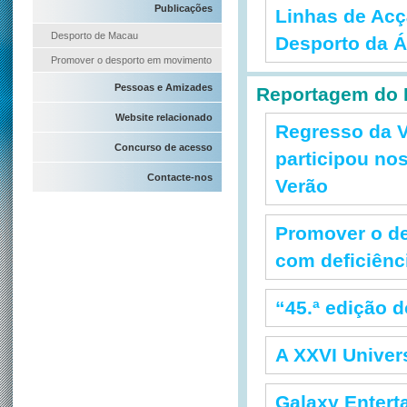
Publicações
Linhas de Acç
Desporto de Macau
Desporto da Á
Promover o desporto em movimento
Pessoas e Amizades
Reportagem do 
Website relacionado
Regresso da 
Concurso de acesso
participou no
Contacte-nos
Verão
Promover o d
com deficiênc
“45.ª edição 
A XXVI Univer
Galaxy Entert