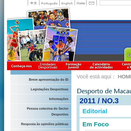
Você está aqui：
HOM
Breve apresentação do ID
Legislações Desportivas
2011 / NO.3
Informações
Pessoa colectiva do Sector
Editorial
Desportivo
Em Foco
Resposta às opiniões públicas