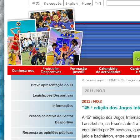
Você está aqui：
HOME
>
Conheça-nos
Breve apresentação do ID
2011 / NO.3
Legislações Desportivas
2011 / NO.3
Informações
“45.ª edição dos Jogos In
Pessoa colectiva do Sector
A 45ª edição dos Jogos Internac
Desportivo
Lanarkshire, na Escócia de 4 a
constituída por 25 pessoas, que
Resposta às opiniões públicas
judo e badminton, entre outras 