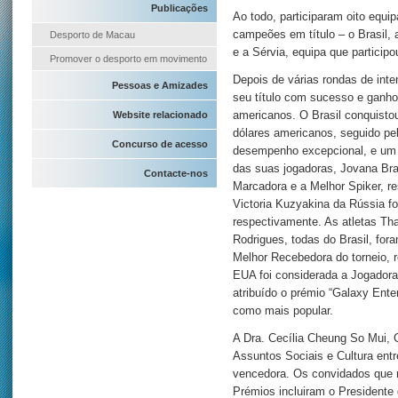
Publicações
Ao todo, participaram oito equip
campeões em título – o Brasil, a
Desporto de Macau
e a Sérvia, equipa que participo
Promover o desporto em movimento
Depois de várias rondas de int
Pessoas e Amizades
seu título com sucesso e ganhou
Website relacionado
americanos. O Brasil conquisto
dólares americanos, seguido pel
Concurso de acesso
desempenho excepcional, e um 
das suas jogadoras, Jovana Bra
Contacte-nos
Marcadora e a Melhor Spiker, re
Victoria Kuzyakina da Rússia f
respectivamente. As atletas Th
Rodrigues, todas do Brasil, for
Melhor Recebedora do torneio, 
EUA foi considerada a Jogadora 
atribuído o prémio “Galaxy Enter
como mais popular.
A Dra. Cecília Cheung So Mui, 
Assuntos Sociais e Cultura ent
vencedora. Os convidados que 
Prémios incluiram o Presidente 