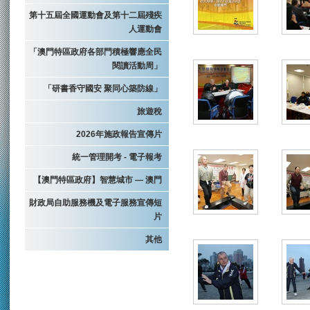
第十五屆全國運動會及第十二屆殘疾
人運動會
「澳門特區政府各部門積極響應全民
閱讀活動周」
「研書香守國安 聚同心築防線」
旅遊稅
2026年施政報告宣傳片
統一管理開考 - 電子報考
【澳門特區政府】智慧城市 — 澳門
財政局自助服務機及電子服務宣傳短
片
其他