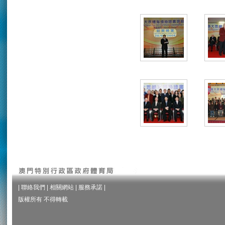
|
聯絡我們
|
相關網站
|
服務承諾
|
版權所有 不得轉載