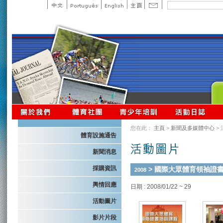
您在此：
主頁
>
新聞及多媒體中心
>
體育設施通告
新聞消息
採購資訊
> 國際大眾體育領袖證
2008
輿情回應
日期 : 2008/01/22 ~ 29
活動圖片
影片片段