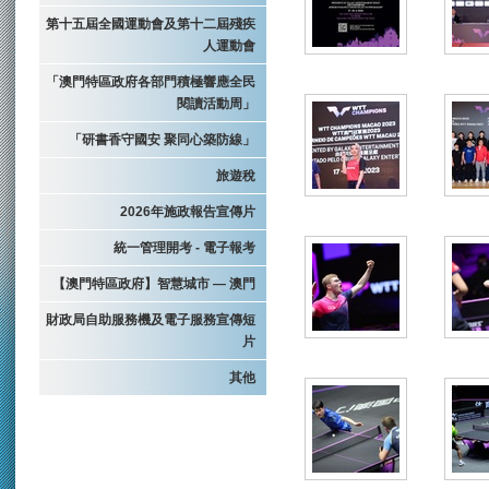
第十五屆全國運動會及第十二屆殘疾
人運動會
「澳門特區政府各部門積極響應全民
閱讀活動周」
「研書香守國安 聚同心築防線」
旅遊稅
2026年施政報告宣傳片
統一管理開考 - 電子報考
【澳門特區政府】智慧城市 — 澳門
財政局自助服務機及電子服務宣傳短
片
其他