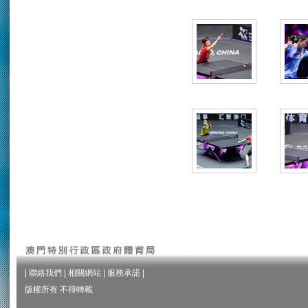
|
聯絡我們
|
相關網站
|
服務承諾
|
版權所有 不得轉載