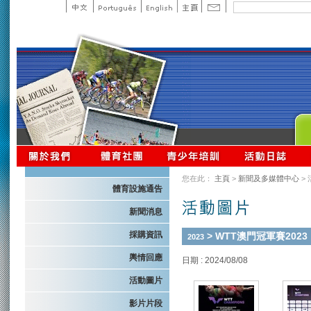
您在此：
主頁
>
新聞及多媒體中心
>
體育設施通告
新聞消息
採購資訊
> WTT澳門冠軍賽2023
2023
輿情回應
日期 : 2024/08/08
活動圖片
影片片段