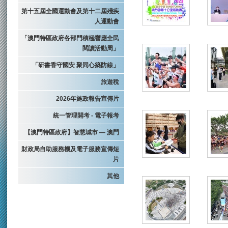
第十五屆全國運動會及第十二屆殘疾
人運動會
「澳門特區政府各部門積極響應全民
閱讀活動周」
「研書香守國安 聚同心築防線」
旅遊稅
2026年施政報告宣傳片
統一管理開考 - 電子報考
【澳門特區政府】智慧城市 — 澳門
財政局自助服務機及電子服務宣傳短
片
其他