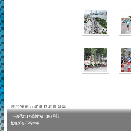
|
聯絡我們
|
相關網站
|
服務承諾
|
版權所有 不得轉載