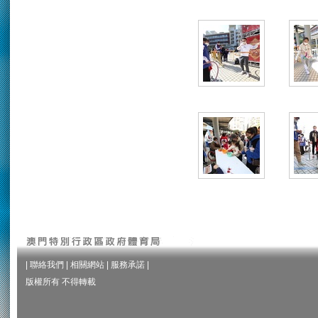
|
聯絡我們
|
相關網站
|
服務承諾
|
版權所有 不得轉載