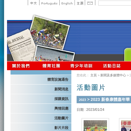
您在此：
主頁
>
新聞及多媒體中心
>
體育設施通告
新聞消息
採購資訊
> 2023 新春康體嘉年華
2023
輿情回應
日期 : 2023/01/24
活動圖片
影片片段