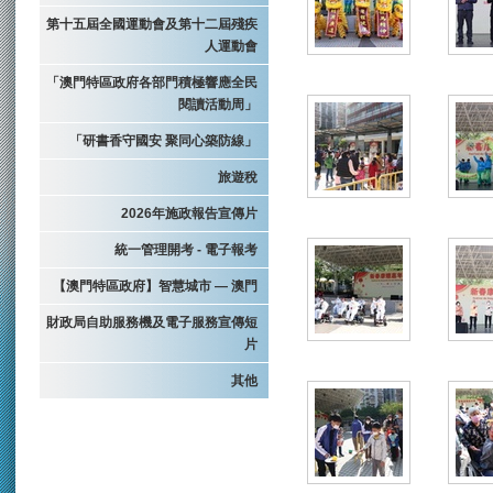
第十五屆全國運動會及第十二屆殘疾
人運動會
「澳門特區政府各部門積極響應全民
閱讀活動周」
「研書香守國安 聚同心築防線」
旅遊稅
2026年施政報告宣傳片
統一管理開考 - 電子報考
【澳門特區政府】智慧城市 — 澳門
財政局自助服務機及電子服務宣傳短
片
其他