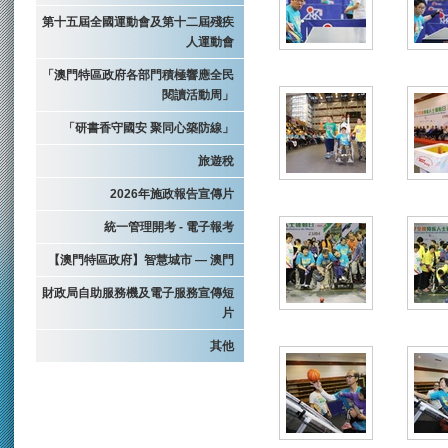
第十五屆全國運動會及第十二屆殘疾
人運動會
「澳門特區政府各部門積極響應全民
閱讀活動周」
「研書香守國安 聚同心築防線」
旅遊稅
2026年施政報告宣傳片
統一管理開考 - 電子報考
【澳門特區政府】智慧城市 — 澳門
財政局自助服務機及電子服務宣傳短
片
其他