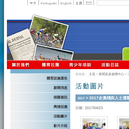
您在此：
主頁
>
新聞及多媒體中心
>
體育設施通告
新聞消息
採購資訊
> 2017全澳殘疾人士運
2017
輿情回應
日期 : 2017/04/23
活動圖片
影片片段