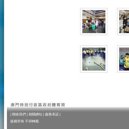
|
聯絡我們
|
相關網站
|
服務承諾
|
版權所有 不得轉載