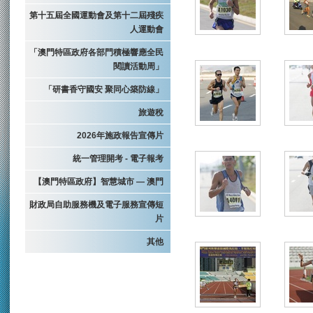
第十五屆全國運動會及第十二屆殘疾
人運動會
「澳門特區政府各部門積極響應全民
閱讀活動周」
「研書香守國安 聚同心築防線」
旅遊稅
2026年施政報告宣傳片
統一管理開考 - 電子報考
【澳門特區政府】智慧城市 — 澳門
財政局自助服務機及電子服務宣傳短
片
其他