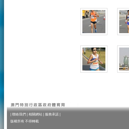
|
聯絡我們
|
相關網站
|
服務承諾
|
版權所有 不得轉載